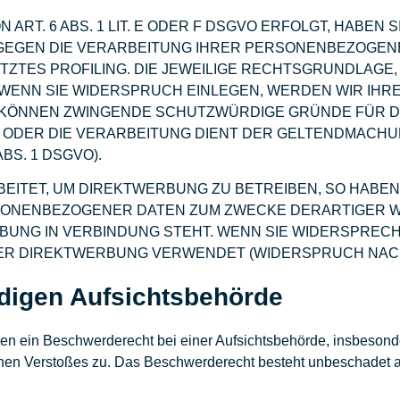
T. 6 ABS. 1 LIT. E ODER F DSGVO ERFOLGT, HABEN S
 GEGEN DIE VERARBEITUNG IHRER PERSONENBEZOGEN
ÜTZTES PROFILING. DIE JEWEILIGE RECHTSGRUNDLAGE
WENN SIE WIDERSPRUCH EINLEGEN, WERDEN WIR I
IR KÖNNEN ZWINGENDE SCHUTZWÜRDIGE GRÜNDE FÜR D
N ODER DIE VERARBEITUNG DIENT DER GELTENDMACH
S. 1 DSGVO).
TET, UM DIREKTWERBUNG ZU BETREIBEN, SO HABEN 
SONENBEZOGENER DATEN ZUM ZWECKE DERARTIGER WE
ERBUNG IN VERBINDUNG STEHT. WENN SIE WIDERSPR
R DIREKTWERBUNG VERWENDET (WIDERSPRUCH NACH AR
digen Aufsichts­behörde
en ein Beschwerderecht bei einer Aufsichtsbehörde, insbesonde
ichen Verstoßes zu. Das Beschwerderecht besteht unbeschadet a